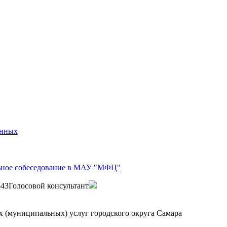
анных
ьное собеседование в МАУ "МФЦ"
-43
Голосовой консультант
 (муниципальных) услуг городского округа Самара