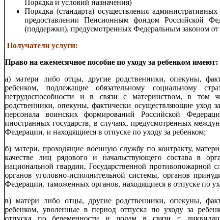
Порядка и условий назначения)
Порядка (стандарта) осуществления административных
предоставлении Пенсионным фондом Российской Фе
(поддержки), предусмотренных Федеральным законом от
Получатели услуги:
Право на ежемесячное пособие по уходу за ребенком имеют:
а) матери либо отцы, другие родственники, опекуны, фак
ребенком, подлежащие обязательному социальному стр
нетрудоспособности и в связи с материнством, в том ч
родственники, опекуны, фактически осуществляющие уход за
персонала воинских формирований Российской Федераци
иностранных государств, в случаях, предусмотренных между
Федерации, и находящиеся в отпуске по уходу за ребенком;
б) матери, проходящие военную службу по контракту, матер
качестве лиц рядового и начальствующего состава в орг
национальной гвардии, Государственной противопожарной с
органов уголовно-исполнительной системы, органов принуд
Федерации, таможенных органов, находящиеся в отпуске по ух
в) матери либо отцы, другие родственники, опекуны, фак
ребенком, уволенные в период отпуска по уходу за ребен
отпуска по беременности и родам в связи с ликвидац