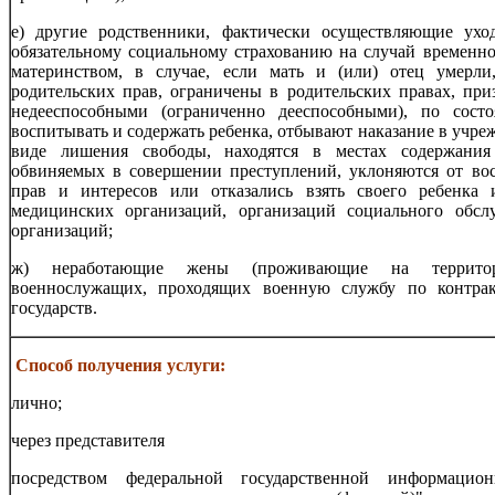
е) другие родственники, фактически осуществляющие ух
обязательному социальному страхованию на случай временно
материнством, в случае, если мать и (или) отец умерл
родительских прав, ограничены в родительских правах, при
недееспособными (ограниченно дееспособными), по сост
воспитывать и содержать ребенка, отбывают наказание в учр
виде лишения свободы, находятся в местах содержани
обвиняемых в совершении преступлений, уклоняются от во
прав и интересов или отказались взять своего ребенка и
медицинских организаций, организаций социального обс
организаций;
ж) неработающие жены (проживающие на территори
военнослужащих, проходящих военную службу по контрак
государств.
Способ получения услуги:
лично;
через представителя
посредством федеральной государственной информаци