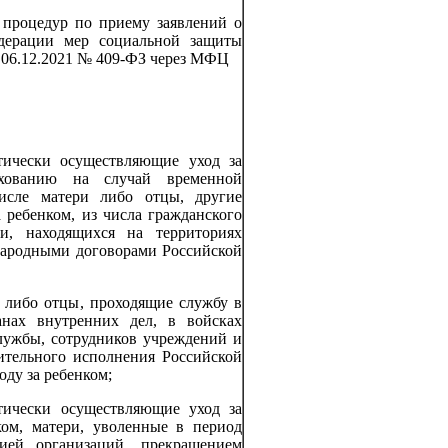
 процедур по приему заявлений о
дерации мер социальной защиты
 06.12.2021 № 409-ФЗ через МФЦ
тически осуществляющие уход за
ахованию на случай временной
исле матери либо отцы, другие
 ребенком, из числа гражданского
и, находящихся на территориях
народными договорами Российской
и либо отцы, проходящие службу в
анах внутренних дел, в войсках
лужбы, сотрудников учреждений и
ительного исполнения Российской
оду за ребенком;
тически осуществляющие уход за
ком, матери, уволенные в период
ией организаций, прекращением