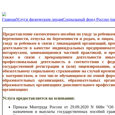
Главная
Услуги физическим лицам
Социальный фонд России (р
Предоставление ежемесячного пособия по уходу за ребенк
беременности, отпуска по беременности и родам, и лицам
уходу за ребенком в связи с ликвидацией организаций, п
деятельности в качестве индивидуальных предпринимат
нотариусами, занимающимися частной практикой, и пре
также в связи с прекращением деятельности ины
профессиональная деятельность в соответствии с фе
государственной регистрации и (или) лицензированию,
обязательному социальному страхованию на случай временн
с материнством, в том числе обучающимся по очной фор
образовательных организациях, образовательных орга
образовательных организациях дополнительного профессио
организациях
Услуга предоставляется на основании:
Приказа Минтруда России от 29.09.2020 N 668н "Об
назначения и выплаты государственных пособий граж