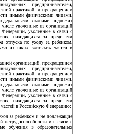
идуальных предпринимателей,
тной практикой, и прекращением
ности иными физическими лицами,
 федеральными законами подлежит
м числе уволенные из организаций
 Федерации, уволенные в связи с
стях, находящихся за пределами
д отпуска по уходу за ребенком,
ужа из таких воинских частей в
идацией организаций, прекращением
идуальных предпринимателей,
тной практикой, и прекращением
ности иными физическими лицами,
 федеральными законами подлежит
м числе уволенные из организаций
 Федерации, уволенные в связи с
стях, находящихся за пределами
х частей в Российскую Федерацию;
уход за ребенком и не подлежащие
й нетрудоспособности и в связи с
ме обучения в образовательных