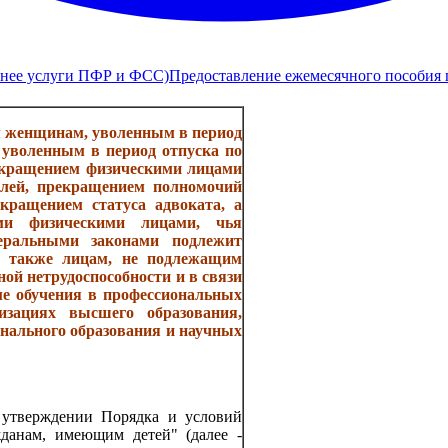
анее услуги ПФР и ФСС)
Предоставление ежемесячного пособия п
ом женщинам, уволенным в период
, уволенным в период отпуска по
рекращением физическими лицами
елей, прекращением полномочий
кращением статуса адвоката, а
ми физическими лицами, чья
деральными законами подлежит
 а также лицам, не подлежащим
ой нетрудоспособности и в связи
ме обучения в профессиональных
низациях высшего образования,
нального образования и научных
 утверждении Порядка и условий
данам, имеющим детей" (далее -