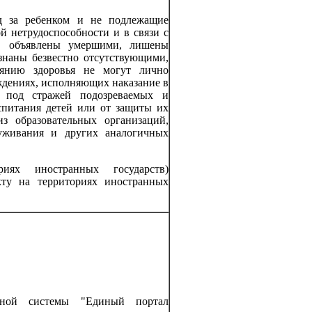
од за ребенком и не подлежащие
й нетрудоспособности и в связи с
и, объявлены умершими, лишены
знаны безвестно отсутствующими,
оянию здоровья не могут лично
еждениях, исполняющих наказание в
я под стражей подозреваемых и
спитания детей или от защиты их
з образовательных организаций,
луживания и других аналогичных
ях иностранных государств)
ту на территориях иностранных
онной системы "Единый портал