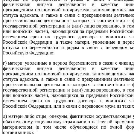
физическими лицами деятельности в качестве индив
прекращением полномочий нотариусами, занимающимися час
статуса адвоката, а также в связи с прекращением деятель
профессиональная деятельность которых в соответствии с
государственной регистрации и (или) лицензированию, в то
или воинских частей, находящихся за пределами Российской
истечением срока их трудового договора в воинских ча
Российской Федерации, а также матери, уволенные в перио
отпуска по беременности и родам в связи с переводом м
Российскую Федерацию;
г) матери, уволенные в период беременности в связи с ликв
физическими лицами деятельности в качестве индив
прекращением полномочий нотариусами, занимающимися час
статуса адвоката, а также в связи с прекращением деятель
профессиональная деятельность которых в соответствии с
государственной регистрации и (или) лицензированию, в то
или воинских частей, находящихся за пределами Российской
истечением срока их трудового договора в воинских ча
Российской Федерации, или в связи с переводом мужа из таки
д) матери либо отцы, опекуны, фактически осуществляющие 
обязательному социальному страхованию на случай временно
материнством (в том числе обучающиеся по очной фор
организациях);