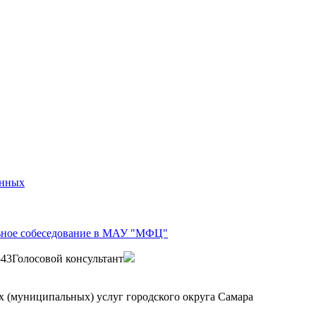
анных
ьное собеседование в МАУ "МФЦ"
-43
Голосовой консультант
 (муниципальных) услуг городского округа Самара