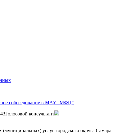
анных
ьное собеседование в МАУ "МФЦ"
-43
Голосовой консультант
 (муниципальных) услуг городского округа Самара