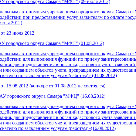
АУ городского округа Самара "МФЦ" (09 июля 2012)
ципальным автономным учреждением городского округа Самара 
действии при предоставлении услуг заявителям по оплате госу
июля 2012)
 от 23 июля 2012
У городского округа Самара "МФЦ" (01.08.2012)
ципальным автономным учреждением городского округа Самара 
действии для выполнения функций по приему заинтересованных л
вания, для предоставления в орган кадастрового учета заявлени
ем или созданием объектов учета, прекращением их существован
скателю по заявленным услугам (работам)» (01.08.2012)
т 15.08.2012 (конкурс от 01.08.2012 не состоялся)
У городского округа Самара "МФЦ" (16.08.2012)
ципальным автономным учреждением городского округа Самара 
действии для выполнения функций по приему заинтересованных л
вания, для предоставления в орган кадастрового учета заявлени
ем или созданием объектов учета, прекращением их существован
скателю по заявленным услугам (работам)»(16.08.2012)