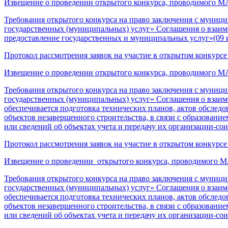
Извещение о проведении открытого конкурса, проводимого М
Требования открытого конкурса на право заключения с муни
государственных (муниципальных) услуг» Соглашения о взаимо
предоставление государственных и муниципальных услуг»(09 
Протокол рассмотрения заявок на участие в открытом конкурсе
Извещение о проведении открытого конкурса, проводимого МА
Требования открытого конкурса на право заключения с муни
государственных (муниципальных) услуг» Соглашения о взаимо
обеспечивается подготовка технических планов, актов обследо
объектов незавершенного строительства, в связи с образовани
или сведений об объектах учета и передачу их организации-сои
Протокол рассмотрения заявок на участие в открытом конкурсе о
Извещение о проведении открытого конкурса, проводимого МА
Требования открытого конкурса на право заключения с муни
государственных (муниципальных) услуг» Соглашения о взаимо
обеспечивается подготовка технических планов, актов обследо
объектов незавершенного строительства, в связи с образовани
или сведений об объектах учета и передачу их организации-сои