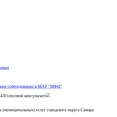
анных
ьное собеседование в МАУ "МФЦ"
-43
Голосовой консультант
 (муниципальных) услуг городского округа Самара